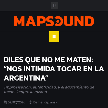
Skip
to
content
MAPSOUND
Acá viven los shows
DILES QUE NO ME MATEN:
“NOS INTIMIDA TOCAR EN LA
ARGENTINA”
Improvisación, autenticidad, y el agotamiento de
tocar siempre lo mismo
02/07/2026
Dante Kaplanski