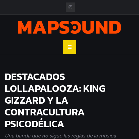
Skip
to
content
MAPSOUND
Acá viven los shows
DESTACADOS
LOLLAPALOOZA: KING
GIZZARD Y LA
CONTRACULTURA
PSICODÉLICA
Una banda que no sigue las reglas de la música