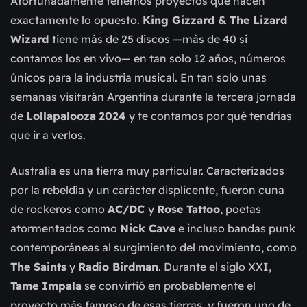
Afortunadamente tenemos proyectos que hacen
exactamente lo opuesto.
King Gizzard & The Lizard
Wizard
tiene más de 25 discos —más de 40 si
contamos los en vivo— en tan solo 12 años, números
únicos para la industria musical. En tan solo unas
semanas visitarán Argentina durante la tercera jornada
de
Lollapalooza
2024
y te contamos por qué tendrías
que ir a verlos.
Australia es una tierra muy particular. Caracterizados
por la rebeldía y un carácter displicente, fueron cuna
de rockeros como
AC/DC
y
Rose Tattoo
, poetas
atormentados como
Nick Cave
e incluso bandas punk
contemporáneas al surgimiento del movimiento, como
The Saints
y
Radio Birdman
. Durante el siglo XXI,
Tame Impala
se convirtió en probablemente el
proyecto más famoso de esas tierras, y fueron uno de