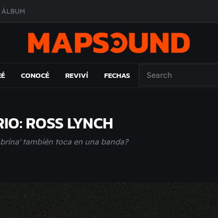
O ÁLBUM
PAÍS: EL ENSAYO
 EL LAMC
A DE ÉPOCA EN FORMA DE DISCO
EÉ
CONOCÉ
REVIVÍ
FECHAS
IO: ROSS LYNCH
Sabrina' también toca en una banda?