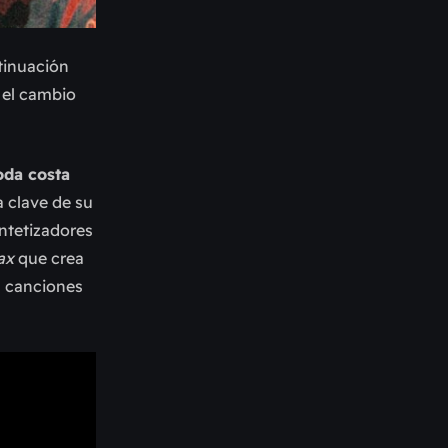
tinuación
 el cambio
oda costa
 clave de su
ntetizadores
ax
que crea
s canciones