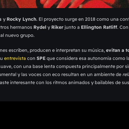
s
y
Rocky Lynch
. El proyecto surge en 2018 como una con
 otros hermanos
Rydel
y
Riker
junto a
Ellington Ratliff
. Con
al nuevo grupo.
enes escriben, producen e interpretan su música,
evitan a t
su
entrevista
con
SPE
que considera esa autonomía como la
 suave, con una base lenta compuesta principalmente por si
strumental y las voces con eco resultan en un ambiente de
rel
raste interesante con los ritmos animados y bailables de su