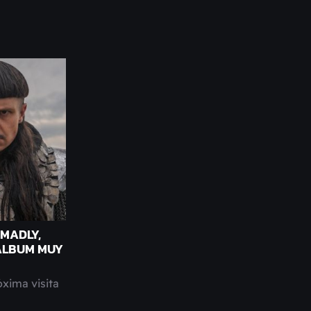
 MADLY,
 ÁLBUM MUY
óxima visita