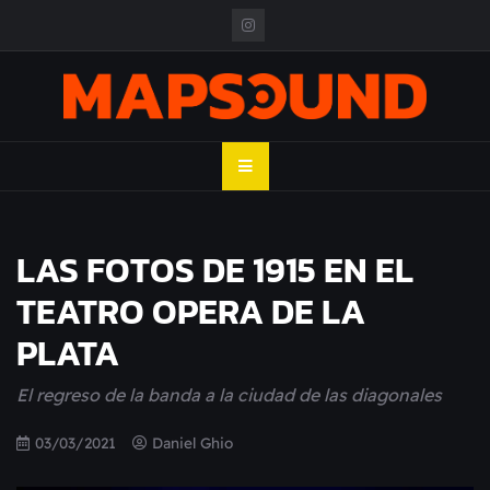
Skip
to
content
MAPSOUND
Acá viven los shows
LAS FOTOS DE 1915 EN EL
TEATRO OPERA DE LA
PLATA
El regreso de la banda a la ciudad de las diagonales
03/03/2021
Daniel Ghio