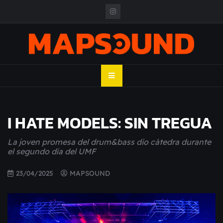
Skip
to
content
MAPSOUND
Acá viven los shows
I HATE MODELS: SIN TREGUA
La joven promesa del drum&bass dio cátedra durante
el segundo día del UMF
23/04/2025
MAPSOUND