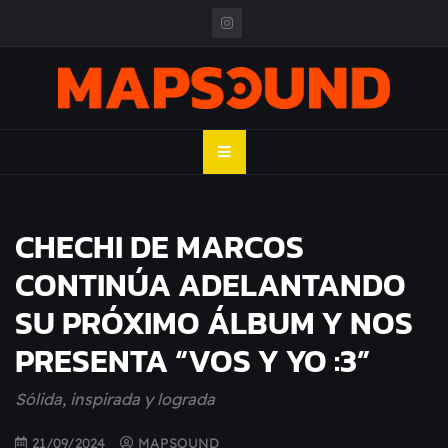
Skip
to
content
MAPSOUND
Acá viven los shows
CHECHI DE MARCOS
CONTINÚA ADELANTANDO
SU PRÓXIMO ÁLBUM Y NOS
PRESENTA “VOS Y YO :3”
Sólida, inspirada y lograda
21/09/2024
MAPSOUND