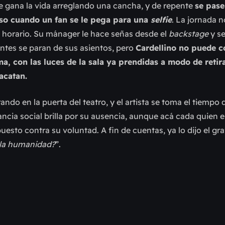
 gana la vida arreglando una cancha, y de repente
se pase
luso cuando un fan se le pega para una
selfie
. La jornada n
al horario. Su mánager le hace señas desde el
backstage
y s
esentes se paran de sus asientos, pero
Cardellino no puede c
ma, con las luces de la sala ya prendidas a modo de retir
 acatan.
ando en la puerta del teatro, y el artista se toma el tiempo
ancia social brilla por su ausencia, aunque acá cada quien e
sto contra su voluntad. A fin de cuentas, ya lo dijo el graff
e la humanidad?
”.