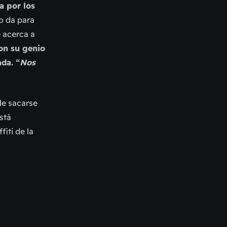
a por los
o da para
e acerca a
on su genio
ada. “
Nos
 de sacarse
stá
iti de la