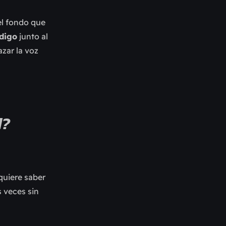
el fondo que
digo
junto al
azar la voz
d?
quiere saber
s veces sin