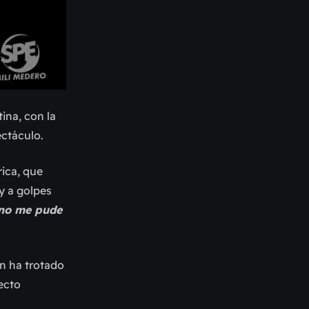
ina, con la
ectáculo.
rica, que
y a golpes
 no me pude
en ha trotado
ecto