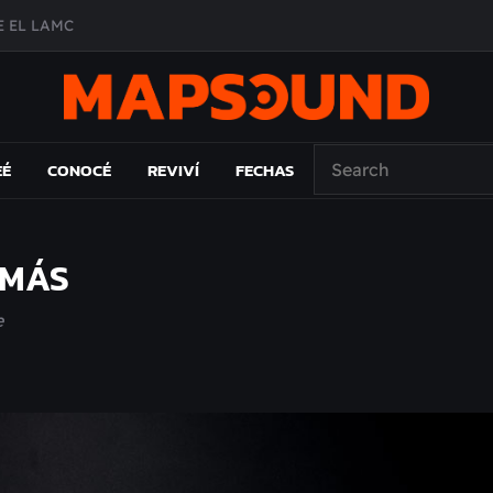
 EL LAMC
A DE ÉPOCA EN FORMA DE DISCO
O ÁLBUM
PAÍS: EL ENSAYO
EÉ
CONOCÉ
REVIVÍ
FECHAS
 MÁS
e