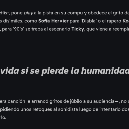
tlist, pone
play
a la pista en su compu y obedece el grito d
tas disímiles, como
Sofía Hervier
para ‘Diabla’ o el rapero
Ko
, para ‘90’s’ se trepa al escenario
Ticky
, que viene a reempl
 vida si se pierde la humanida
ra canción le arrancó gritos de júbilo a su audiencia—, no 
, pidiendo unos retoques al sonidista luego de intentarlo do
rlo.