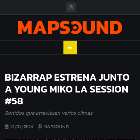
Skip
to
content
MAPSOUND
Acá viven los shows
BIZARRAP ESTRENA JUNTO
A YOUNG MIKO LA SESSION
#58
Sonidos que atraviesan varios climas
12/01/2024
MAPSOUND