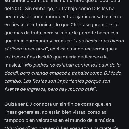
Su primer álbum, del mismo nombre que el dúo, data
del 2010. Sin embargo, su trabajo como DJs los ha
hecho viajar por el mundo y trabajar incansablemente
en fiestas electrónicas, lo que Chris asegura no es lo
que más disfruta, pero sí lo que le permite hacer eso
que ama: componer y producir. “
Las fiestas nos dieron
el dinero necesario
”, explica cuando recuerda que a
los trece años decidió que quería dedicarse a la
música. “
Mis padres no estaban contentos cuando lo
decidí, pero cuando empecé a trabajar como DJ todo
cambió
.
Las fiestas son importantes porque son
fuente de ingresos, pero hay mucho más
”.
Quizá ser DJ connota un sin fin de cosas que, en
líneas generales, no están bien vistas, como así
tampoco bien valoradas en el mundo de la música.
“
Muchos dicen que ser DJ es agarrar un paquete de