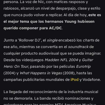
persona. La voz de Nic, con matices rasposos y
rabiosos, alcanzó un nivel de desparpajo, clase y estilo
que nunca pudo volver a replicar. Al día de hoy,
este es
el mejor tema que los hermanos Young hubiesen
querido componer para AC/DC
.
Junto a ‘Rollover DJ’, el
single
encabezó los
charts
de
ese año, mientras se convertía en el
soundtrack
de
cualquier producto audiovisual que se pueda imaginar.
Desde los videojuegos
Madden NFL 2004
y
Guitar
Hero: On Tour
, pasando por las películas
Eurotrip
(2004) y
What Happens in Vegas
(2008), hasta las
campañas publicitarias mundiales de
iPod
y Vodafone.
La llegada del reconocimiento de la industria musical
no se demoraría. La banda recibió nominaciones y
galardones para los premios MTV, American Music y