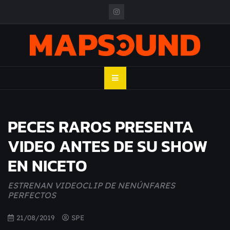
Skip
to
content
MAPSOUND
Acá viven los shows
PECES RAROS PRESENTA
VIDEO ANTES DE SU SHOW
EN NICETO
ESTRENAN VIDEOCLIP DE NENÚNFARES 
PERFECTOS
21/08/2019
SPE