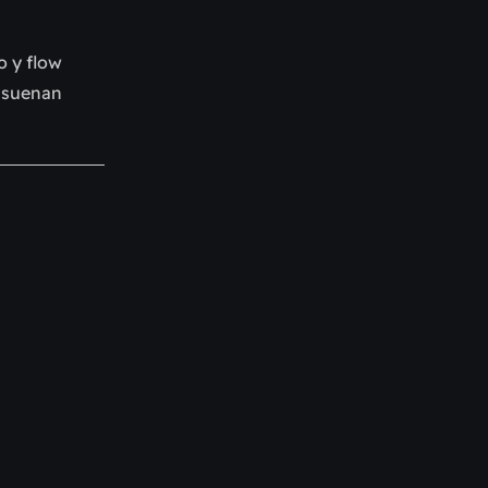
 y flow 
condensan lo mejor del hip-hop con el formato canción, con instrumentos electrónicos que acompañan ritmas que suenan 