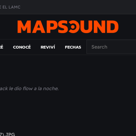
 EL LAMC
A DE ÉPOCA EN FORMA DE DISCO
O ÁLBUM
PAÍS: EL ENSAYO
EÉ
CONOCÉ
REVIVÍ
FECHAS
ack le dio flow a la noche.