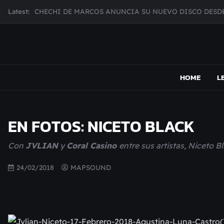
Skip
CHECHI DE MARCOS ANUNCIA SU NUEVO DISCO DESDE
Latest:
to
MUJER CEBRA PRESENTA INHIBIDOR, UNA FOTOGRAFÍ
content
JULIANA GATTAS PRESENTA "SOY ASÍ"
MAR MARZO PRESENTA EFECTOS ADVERSOS SU NUEV
MAPSOUND
Acá viven los shows
Broke Carrey se prepara para salir de gira en HIJO DEL 
HOME
L
EN FOTOS: NICETO BLACK
Con
JVLIAN
y
Coral Casino
entre sus artistas, Niceto Bl
24/02/2018
MAPSOUND