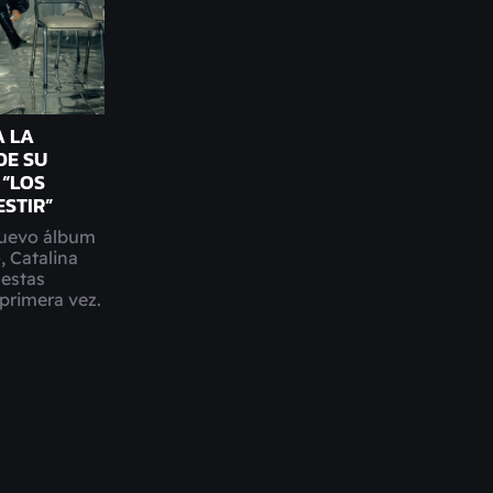
A LA
DE SU
“LOS
ESTIR”
nuevo álbum
, Catalina
 estas
primera vez.