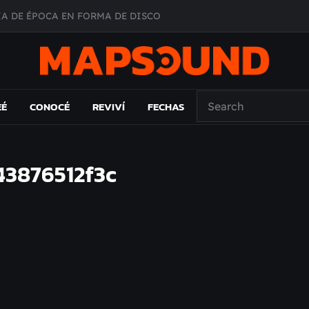
A DE ÉPOCA EN FORMA DE DISCO
O ÁLBUM
PAÍS: EL ENSAYO
 EL LAMC
EÉ
CONOCÉ
REVIVÍ
FECHAS
43876512f3c