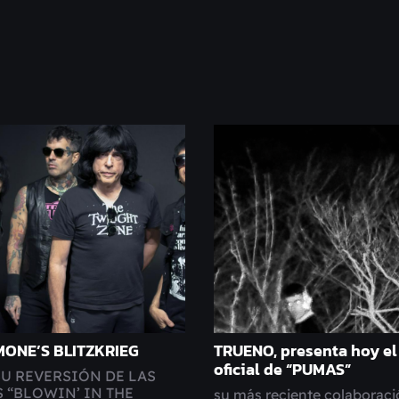
ONE’S BLITZKRIEG
TRUENO, presenta hoy el
oficial de “PUMAS”
SU REVERSIÓN DE LAS
 “BLOWIN’ IN THE
su más reciente colaboraci