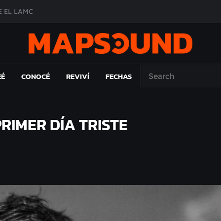
 EL LAMC
A DE ÉPOCA EN FORMA DE DISCO
O ÁLBUM
PAÍS: EL ENSAYO
EÉ
CONOCÉ
REVIVÍ
FECHAS
RIMER DÍA TRISTE