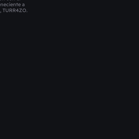
eneciente a
o, TURR4ZO.