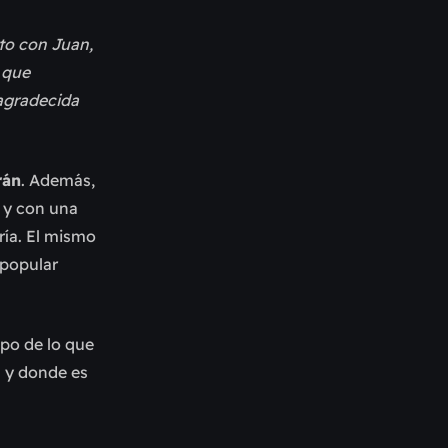
to con Juan,
 que
 agradecida
rán
. Además,
n y con una
ría. El mismo
 popular
ipo de lo que
 y donde es