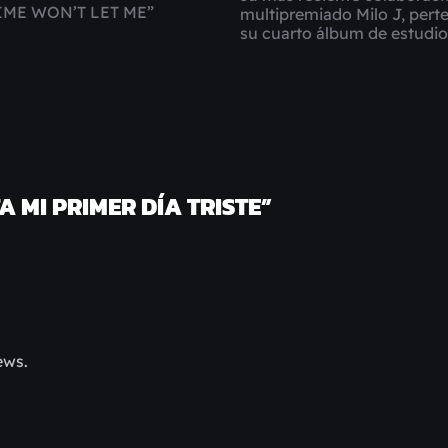
IME WON’T LET ME”
multipremiado Milo J, pert
su cuarto álbum de estudi
 MI PRIMER DÍA TRISTE
”
ews.