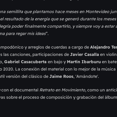
una semillita que plantamos hace meses en Montevideo jun
el resultado de la energía que se generó durante los meses
alegría poder finalmente compartirlo, y siempre voy a estar
ma para regar mis ideas
”.
ampodónico y arreglos de cuerdas a cargo de
Alejandro Te
s las canciones, participaciones de
Javier Casalla
en violí
o,
Gabriel Casacuberta
en bajo y
Martín Ibarburu
en bate
 2020. La conexión del material con lo mejor de la música
il versión del clásico de
Jaime Roos
,
'
Amándote
'
.
e
con el documental
Retrato en Movimiento
, como un antic
as sobre el proceso de composición y grabación del álbum