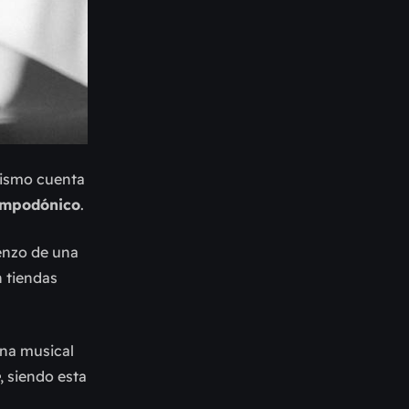
mismo cuenta
ampodónico
.
enzo de una
n tiendas
ena musical
, siendo esta