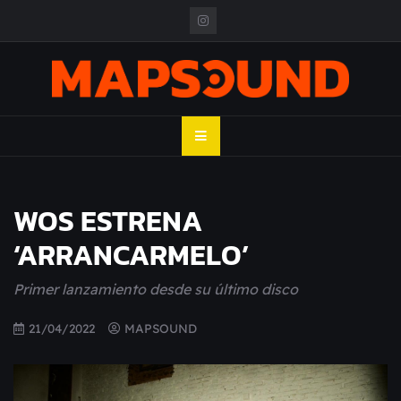
Skip
to
content
MAPSOUND
Acá viven los shows
WOS ESTRENA
‘ARRANCARMELO’
Primer lanzamiento desde su último disco
21/04/2022
MAPSOUND