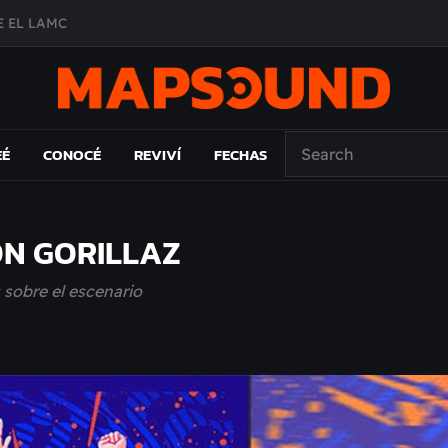
 EL LAMC
A DE ÉPOCA EN FORMA DE DISCO
O ÁLBUM
PAÍS: EL ENSAYO
EÉ
CONOCÉ
REVIVÍ
FECHAS
ON GORILLAZ
 sobre el escenario