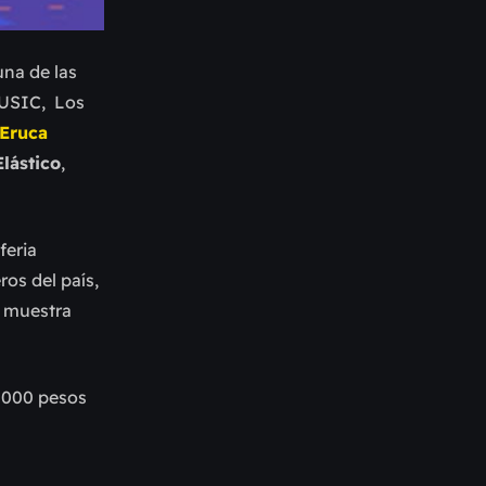
una de las
MUSIC, Los
Eruca
lástico
,
feria
os del país,
a muestra
3.000 pesos