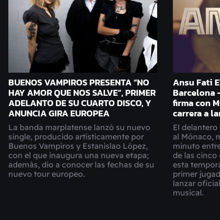
BUENOS VAMPIROS PRESENTA “NO
Ansu Fati E
HAY AMOR QUE NOS SALVE”, PRIMER
Barcelona 
ADELANTO DE SU CUARTO DISCO, Y
firma con M
ANUNCIA GIRA EUROPEA
carrera a l
La banda marplatense lanzó su nuevo
El delantero
single, producido artísticamente por
al Mónaco, 
Buenos Vampiros y Estanislao López,
minuto entre
con el que inaugura una nueva etapa;
de las cinco
además, dio a conocer las fechas de su
esta tempora
nuevo tour europeo.
primer jugad
lanzar ofici
musical.