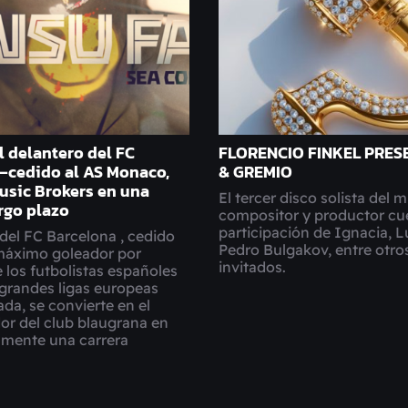
l delantero del FC
FLORENCIO FINKEL PRE
—cedido al AS Monaco,
& GREMIO
usic Brokers en una
El tercer disco solista del 
argo plazo
compositor y productor cu
participación de Ignacia, L
 del FC Barcelona , cedido
Pedro Bulgakov, entre otros
máximo goleador por
invitados.
 los futbolistas españoles
 grandes ligas europeas
da, se convierte en el
or del club blaugrana en
almente una carrera