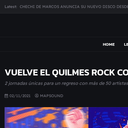
Skip
Latest:
CHECHI DE MARCOS ANUNCIA SU NUEVO DISCO DESDE
to
MUJER CEBRA PRESENTA INHIBIDOR, UNA FOTOGRAFÍ
content
JULIANA GATTAS PRESENTA "SOY ASÍ"
MAR MARZO PRESENTA EFECTOS ADVERSOS SU NUEV
MAPSOUND
Acá viven los shows
Broke Carrey se prepara para salir de gira en HIJO DEL 
HOME
L
VUELVE EL QUILMES ROCK C
2 jornadas únicas para un regreso con más de 50 artistas
02/11/2021
MAPSOUND