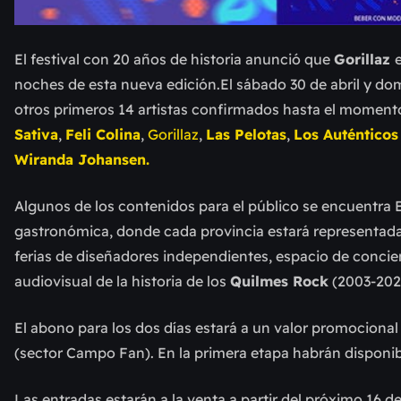
El festival con 20 años de historia anunció que
Gorillaz
noches de esta nueva edición.El sábado 30 de abril y 
otros primeros 14 artistas confirmados hasta el momen
Sativa
,
Feli Colina
,
Gorillaz
,
Las Pelotas
,
Los Auténticos
Wiranda Johansen.
Algunos de los contenidos para el público se encuentra B
gastronómica, donde cada provincia estará representada p
ferias de diseñadores independientes, espacio de concienc
audiovisual de la historia de los
Quilmes Rock
(2003-202
El abono para los dos días estará a un valor promociona
(sector Campo Fan). En la primera etapa habrán disponi
Las entradas estarán a la venta a partir del próximo 16 