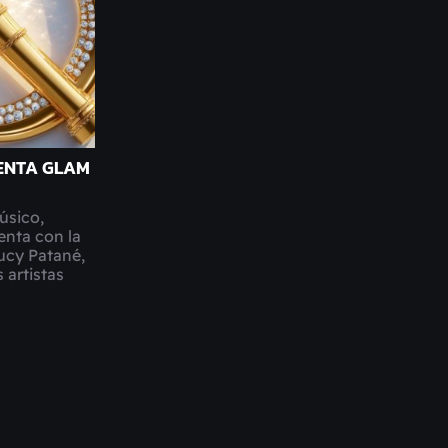
SENTA GLAM
músico,
enta con la
ucy Patané,
 artistas