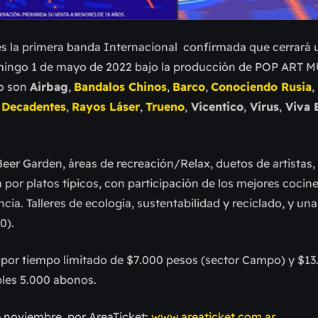
es la primera banda Internacional confirmada que cerrará 
domingo 1 de mayo de 2022 bajo la producción de POP ART 
to son
Airbag
,
Bandalos Chinos
,
Barco
,
Conociendo Rusia
,
 Decadentes
,
Rayos Láser
,
Trueno
,
Vicentico
,
Virus
,
Viva E
eer Garden, áreas de recreación/Relax, duetos de artistas, 
or platos típicos, con participación de los mejores cociner
ia. Talleres de ecología, sustentabilidad y reciclado, y un
0).
l por tiempo limitado de $7.000 pesos (sector Campo) y $1
bles 5.000 abonos.
de noviembre, por AreaTicket:
www.areaticket.com.ar