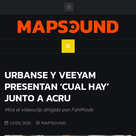
Skip
to
content
MAPSOUND
Acá viven los shows
URBANSE Y VEEYAM
PRESENTAN ‘CUAL HAY’
JUNTO A ACRU
Mirá el videoclip dirigido por FahProds
17/05/2021
MAPSOUND