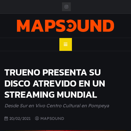
Skip
to
content
MAPSOUND
Acá viven los shows
TRUENO PRESENTA SU
DISCO ATREVIDO EN UN
STREAMING MUNDIAL
Desde Sur en Vivo Centro Cultural en Pompeya
20/02/2021
MAPSOUND