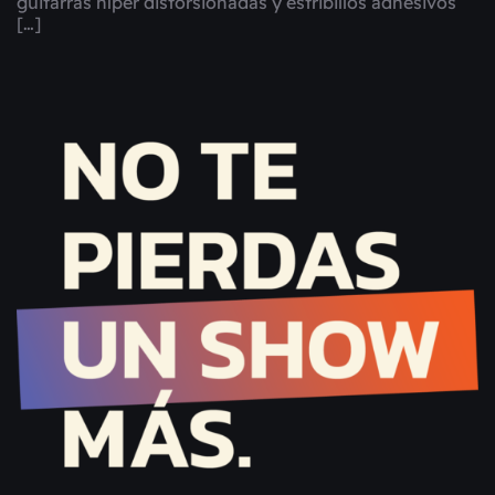
guitarras híper distorsionadas y estribillos adhesivos
[…]