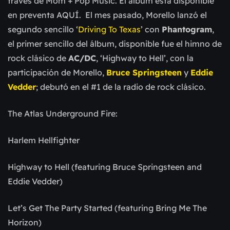
través de Mom + Pop Music. El álbum está disponible
en preventa AQUÍ. El mes pasado, Morello lanzó el
segundo sencillo ‘
Driving To Texas
’ con
Phantogram
,
el primer sencillo del álbum, disponible fue el himno de
rock clásico de
AC/DC
, ‘Highway to Hell’, con la
participación de Morello,
Bruce Springsteen
y
Eddie
Vedder
; debutó en el #1 de la radio de rock clásico.
The Atlas Underground Fire:
Harlem Hellfighter
Highway to Hell (featuring Bruce Springsteen and
Eddie Vedder)
Let’s Get The Party Started (featuring Bring Me The
Horizon)