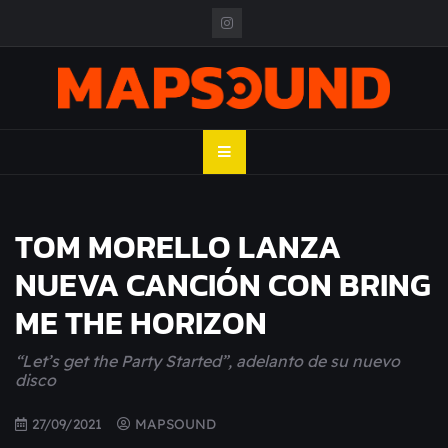
Skip
to
content
MAPSOUND
Acá viven los shows
TOM MORELLO LANZA
NUEVA CANCIÓN CON BRING
ME THE HORIZON
“Let’s get the Party Started”, adelanto de su nuevo
disco
27/09/2021
MAPSOUND