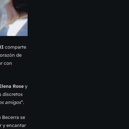
NI
comparte
corazón de
ar con
Elena Rose
y
s discretos
mos amigos
”.
a Becerra se
r y encantar