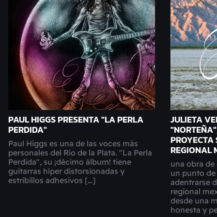
PAUL HIGGS PRESENTA "LA PERLA
JULIETA V
PERDIDA"
"NORTEÑA"
PROYECTA 
Paul Higgs es una de las voces más
REGIONAL 
personales del Río de la Plata. "La Perla
Perdida", su ¡décimo álbum! tiene
una obra de
guitarras híper distorsionadas y
un punto de 
estribillos adhesivos […]
adentrarse d
regional mex
desde una m
honesta y pe