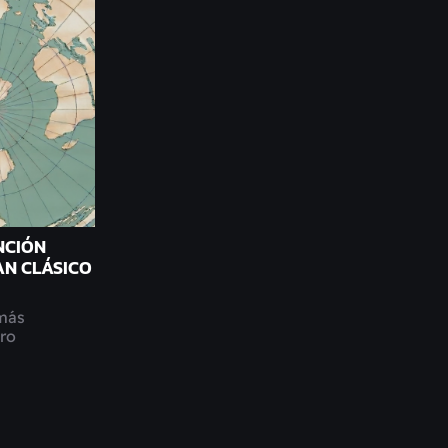
NCIÓN
AN CLÁSICO
más
ro