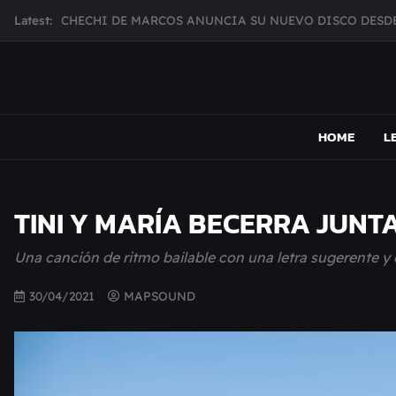
Skip
CHECHI DE MARCOS ANUNCIA SU NUEVO DISCO DESDE
Latest:
to
MUJER CEBRA PRESENTA INHIBIDOR, UNA FOTOGRAFÍ
content
JULIANA GATTAS PRESENTA "SOY ASÍ"
MAR MARZO PRESENTA EFECTOS ADVERSOS SU NUEV
MAPSOUND
Acá viven los shows
Broke Carrey se prepara para salir de gira en HIJO DEL 
HOME
L
TINI Y MARÍA BECERRA JUNTA
Una canción de ritmo bailable con una letra sugerente y 
30/04/2021
MAPSOUND