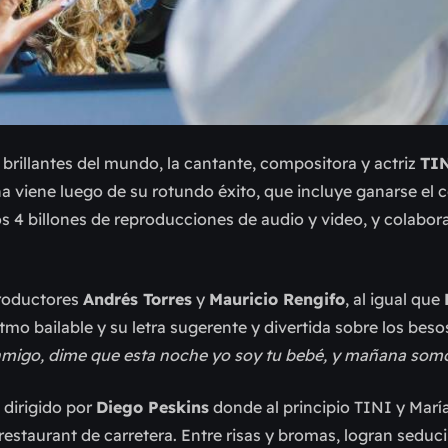
rillantes del mundo, la cantante, compositora y actriz
TI
ña viene luego de su rotundo éxito, que incluye ganarse el 
os 4 billones de reproducciones de audio y video, y colabor
productores
Andrés Torres
y
Mauricio Rengifo
, al igual que
itmo bailable y su letra sugerente y divertida sobre los beso
onmigo, dime que esta noche yo soy tu bebé, y mañana so
 dirigido por
Diego Peskins
donde al principio TINI y Marí
estaurant de carretera. Entre risas y bromas, logran seduci