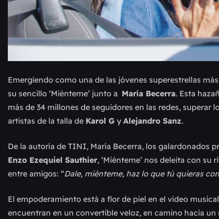
Emergiendo como una de las jóvenes superestrellas más b
su sencillo ‘Miénteme’ junto a
María Becerra
. Esta haza
más de 34 millones de seguidores en las redes, superar l
artistas de la talla de
Karol G
y
Alejandro Sanz
.
De la autoría de TINI, María Becerra, los galardonados 
Enzo Ezequiel Sauthier
, ‘Miénteme’ nos deleita con su r
entre amigos: “
Dale, miénteme, haz lo que tú quieras c
El empoderamiento está a flor de piel en el video musical
encuentran en un convertible veloz, en camino hacia un r