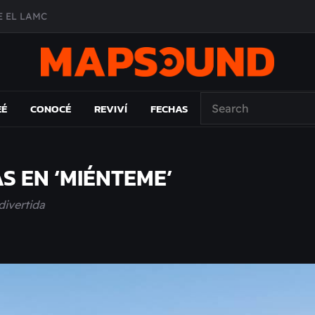
 EL LAMC
A DE ÉPOCA EN FORMA DE DISCO
O ÁLBUM
PAÍS: EL ENSAYO
EÉ
CONOCÉ
REVIVÍ
FECHAS
S EN ‘MIÉNTEME’
divertida