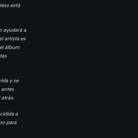
less está
o ayudará a
 artista es
 el álbum
das
ida y se
 antes
 atrás.
cidida a
mpo para