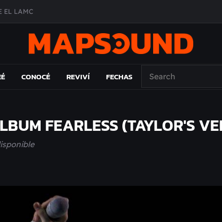
A DE ÉPOCA EN FORMA DE DISCO
O ÁLBUM
PAÍS: EL ENSAYO
EÉ
CONOCÉ
REVIVÍ
FECHAS
LBUM FEARLESS (TAYLOR'S VE
disponible