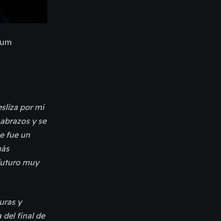
lbum
sliza por mi
 abrazos y se
e fue un
más
futuro muy
uras y
del final de