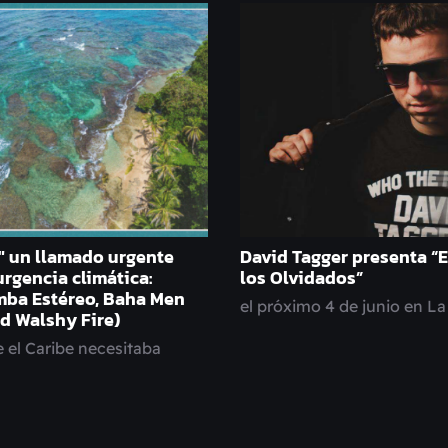
l" un llamado urgente
David Tagger presenta “E
 urgencia climática:
los Olvidados”
mba Estéreo, Baha Men
el próximo 4 de junio en L
and Walshy Fire)
 el Caribe necesitaba