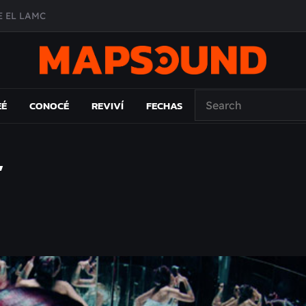
 EL LAMC
A DE ÉPOCA EN FORMA DE DISCO
O ÁLBUM
PAÍS: EL ENSAYO
EÉ
CONOCÉ
REVIVÍ
FECHAS
’