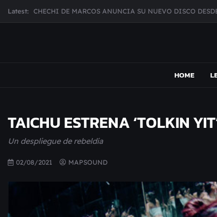
Skip
CHECHI DE MARCOS ANUNCIA SU NUEVO DISCO DESDE
Latest:
to
MUJER CEBRA PRESENTA INHIBIDOR, UNA FOTOGRAFÍ
content
JULIANA GATTAS PRESENTA "SOY ASÍ"
MAR MARZO PRESENTA EFECTOS ADVERSOS SU NUEV
MAPSOUND
Acá viven los shows
Broke Carrey se prepara para salir de gira en HIJO DEL 
HOME
L
TAICHU ESTRENA ‘TOLKIN YIT
Un despliegue de rebeldía
02/08/2021
MAPSOUND