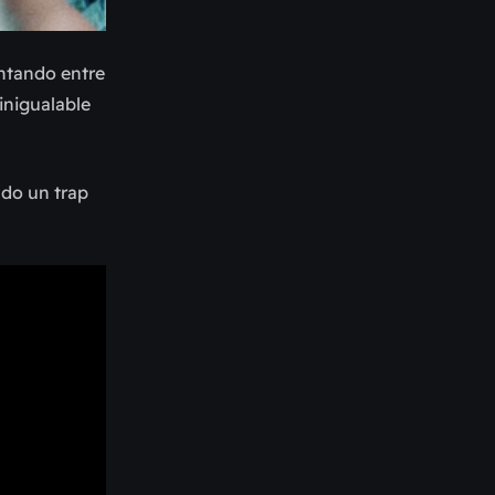
entando entre
inigualable
ndo un trap