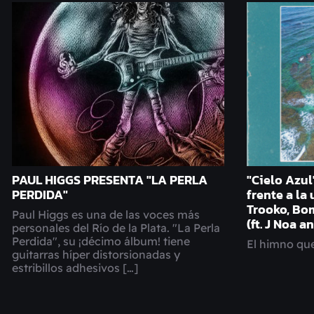
PAUL HIGGS PRESENTA "LA PERLA
"Cielo Azu
PERDIDA"
frente a la
Trooko, Bo
Paul Higgs es una de las voces más
(ft. J Noa 
personales del Río de la Plata. "La Perla
Perdida", su ¡décimo álbum! tiene
El himno que
guitarras híper distorsionadas y
estribillos adhesivos […]