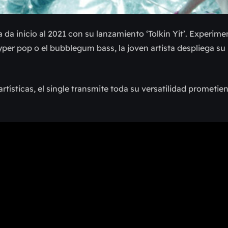
a da inicio al 2021 con su lanzamiento ‘Tolkin Yit’. Experim
hyper pop o el bubblegum bass, la joven artista despliega su 
tísticas, el single transmite toda su versatilidad prometie