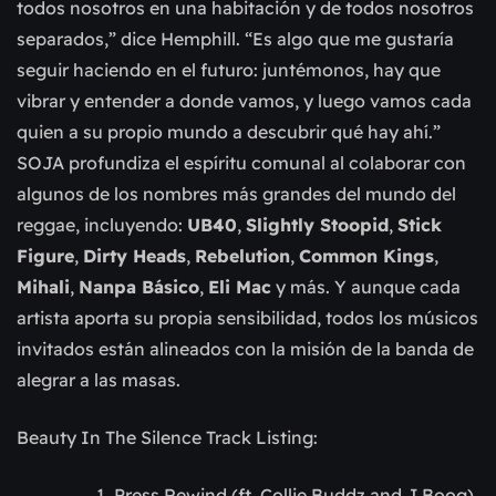
todos nosotros en una habitación y de todos nosotros
separados,” dice Hemphill. “Es algo que me gustaría
seguir haciendo en el futuro: juntémonos, hay que
vibrar y entender a donde vamos, y luego vamos cada
quien a su propio mundo a descubrir qué hay ahí.”
SOJA profundiza el espíritu comunal al colaborar con
algunos de los nombres más grandes del mundo del
reggae, incluyendo:
UB40
,
Slightly Stoopid
,
Stick
Figure
,
Dirty Heads
,
Rebelution
,
Common Kings
,
Mihali
,
Nanpa Básico
,
Eli Mac
y más. Y aunque cada
artista aporta su propia sensibilidad, todos los músicos
invitados están alineados con la misión de la banda de
alegrar a las masas.
Beauty In The Silence Track Listing:
Press Rewind (ft. Collie Buddz and J Boog)