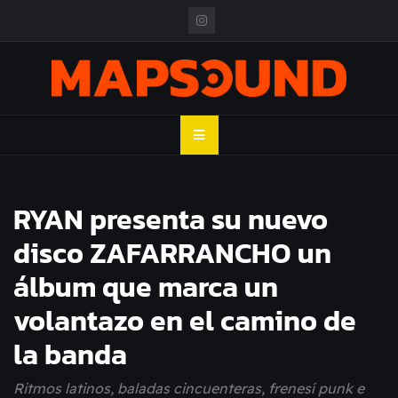
Skip
to
content
MAPSOUND
Acá viven los shows
RYAN presenta su nuevo
disco ZAFARRANCHO un
álbum que marca un
volantazo en el camino de
la banda
Ritmos latinos, baladas cincuenteras, frenesí punk e