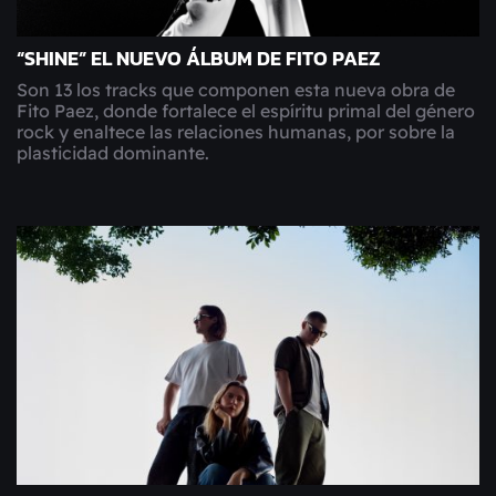
“SHINE” EL NUEVO ÁLBUM DE FITO PAEZ
Son 13 los tracks que componen esta nueva obra de
Fito Paez, donde fortalece el espíritu primal del género
rock y enaltece las relaciones humanas, por sobre la
plasticidad dominante.