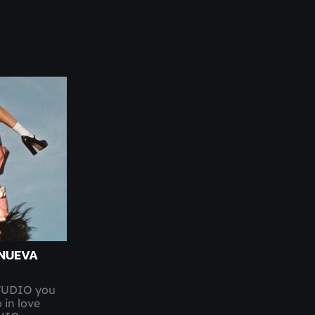
 NUEVA
TUDIO you
 in love