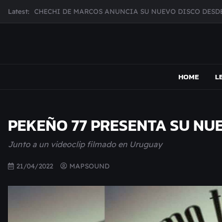
Skip
Latest:
CHECHI DE MARCOS ANUNCIA SU NUEVO DISCO DESDE
to
MUJER CEBRA PRESENTA INHIBIDOR, UNA FOTOGRAFÍ
content
JULIANA GATTAS PRESENTA "SOY ASÍ"
MAR MARZO PRESENTA EFECTOS ADVERSOS SU NUEV
MAPSOUND
Acá viven los shows
Broke Carrey se prepara para salir de gira en HIJO DEL 
HOME
L
PEKEÑO 77 PRESENTA SU NUE
Junto a un videoclip filmado en Uruguay
21/04/2022
MAPSOUND