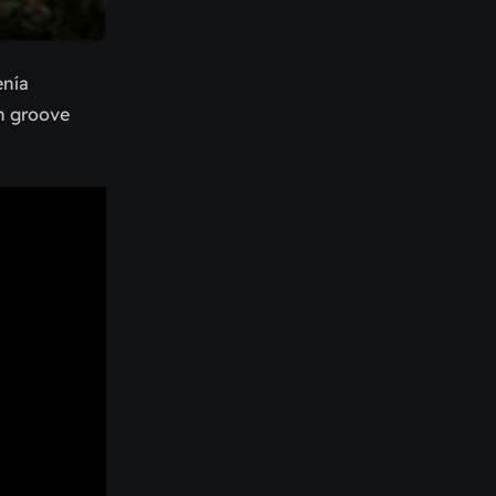
enía
un groove