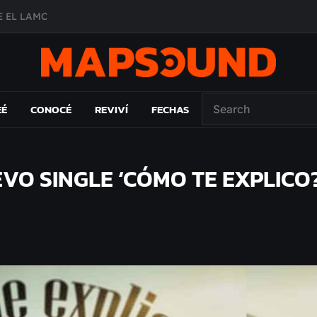
 EL LAMC
A DE ÉPOCA EN FORMA DE DISCO
O ÁLBUM
PAÍS: EL ENSAYO
EÉ
CONOCÉ
REVIVÍ
FECHAS
VO SINGLE ‘CÓMO TE EXPLICO?