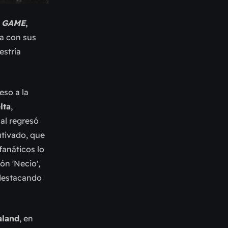
 GAME
,
a con sus
estría
eso a la
lta
,
al regresó
utivado, que
fanáticos lo
ión 'Necio',
 destacando
aland
, en