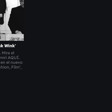
nk Wink’
 Mira el
amiri AQUÍ.
 en el nuevo
hion, Film’,