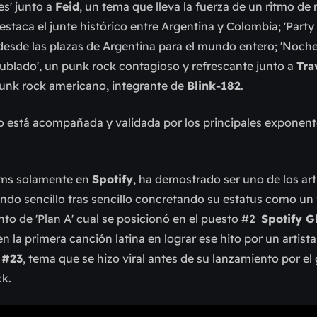
es' junto a
Feid
, un tema que lleva la fuerza de un ritmo de
aca el junte histórico entre Argentina y Colombia; 'Party E
esde las plazas de Argentina para el mundo entero; 'Noche
'Nublado', un punk rock contagioso y refrescante junto a
Tra
punk rock americano, integrante de
Blink-182
.
lo está acompañada y validada por los principales exponen
eams solamente en
Spotify
, ha demostrado ser uno de los ar
ando sencillo tras sencillo concretando su estatus como un
nto de 'Plan A' cual se posicionó en el puesto #2
Spotify G
 la primera canción latina en lograr ese hito por un artist
 #23
, tema que se hizo viral antes de su lanzamiento por el
ck.