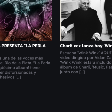
S PRESENTA "LA PERLA
Charli xcx lanza hoy ‘Wi
Escucha ‘Wink Wink’ AQUÍ.
video dirigido por Aidan Z
s una de las voces más
‘Wink Wink’ estará incluido
l Río de la Plata. "La Perla
álbum de Charli, ‘Music, Fas
 ¡décimo álbum! tiene
junto con […]
per distorsionadas y
dhesivos […]