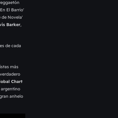
 reggaetón
n El Barrio'
 de Novela'
vis Barker
,
tes de cada
tistas más
 verdadero
lobal Chart
a argentino
 gran anhelo