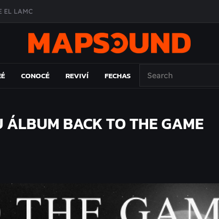
 EL LAMC
A DE ÉPOCA EN FORMA DE DISCO
O ÁLBUM
PAÍS: EL ENSAYO
EÉ
CONOCÉ
REVIVÍ
FECHAS
U ÁLBUM BACK TO THE GAME