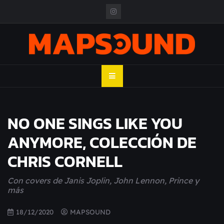
Skip
to
content
MAPSOUND
Acá viven los shows
NO ONE SINGS LIKE YOU
ANYMORE, COLECCIÓN DE
CHRIS CORNELL
Con covers de Janis Joplin, John Lennon, Prince y
más
18/12/2020
MAPSOUND