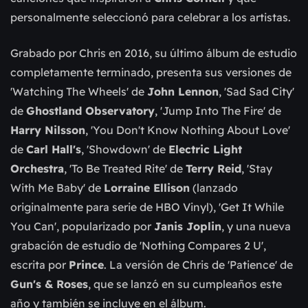
personalmente seleccionó para celebrar a los artistas.
Grabado por Chris en 2016, su último álbum de estudio
completamente terminado, presenta sus versiones de
'Watching The Wheels' de
John Lennon
, 'Sad Sad City'
de
Ghostland Observatory
, 'Jump Into The Fire' de
Harry Nilsson
, 'You Don't Know Nothing About Love'
de
Carl Hall's
, 'Showdown' de
Electric Light
Orchestra
, 'To Be Treated Rite' de
Terry Reid
, 'Stay
With Me Baby' de
Lorraine Ellison
(lanzado
originalmente para serie de HBO Vinyl), 'Get It While
You Can', popularizado por
Janis Joplin
, y una nueva
grabación de estudio de 'Nothing Compares 2 U',
escrita por
Prince
. La versión de Chris de 'Patience' de
Gun's & Roses
, que se lanzó en su cumpleaños este
año y también se incluye en el álbum.