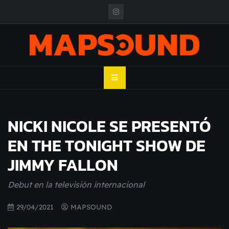
Skip
to
content
MAPSOUND
Acá viven los shows
NICKI NICOLE SE PRESENTÓ
EN THE TONIGHT SHOW DE
JIMMY FALLON
Debut en la televisión internacional
29/04/2021
MAPSOUND