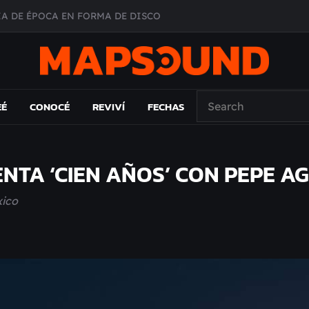
A DE ÉPOCA EN FORMA DE DISCO
O ÁLBUM
PAÍS: EL ENSAYO
 EL LAMC
EÉ
CONOCÉ
REVIVÍ
FECHAS
NTA ‘CIEN AÑOS’ CON PEPE A
xico