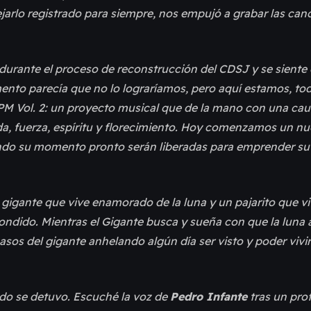
ejarlo registrado para siempre, nos empujó a grabar las ca
urante el proceso de reconstrucción del CDSJ y se sient
mento parecía que no lo lograríamos, pero aquí estamos, to
UCPM Vol. 2: un proyecto musical que de la mano con una ca
, fuerza, espíritu y florecimiento. Hoy comenzamos un nu
ndo su momento pronto serán liberadas para emprender su 
n gigante que vive enamorado de la luna y un pajarito que v
dido. Mientras el Gigante busca y sueña con que la luna a
pasos del gigante anhelando algún día ser visto y poder vivi
ndo se detuvo. Escuché la voz de
Pedro Infante
tras un pro