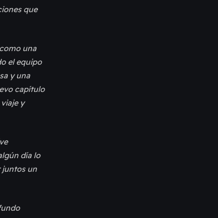
nciones que
e como una
do el equipo
usa y una
evo capítulo
viaje y
ive
lgún día lo
r juntos un
fundo