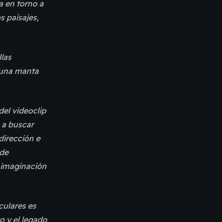
a en torno a
s paisajes,
llas
o una manta
del videoclip
 a buscar
dirección e
 de
a imaginación
culares es
o y el legado