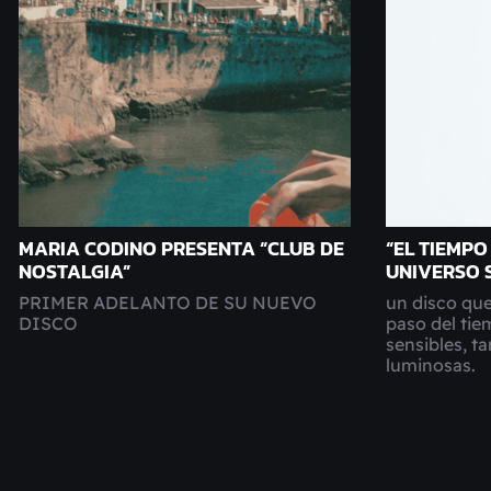
MARIA CODINO PRESENTA “CLUB DE
“EL TIEMPO
NOSTALGIA”
UNIVERSO 
PRIMER ADELANTO DE SU NUEVO
un disco que
DISCO
paso del ti
sensibles, t
luminosas.