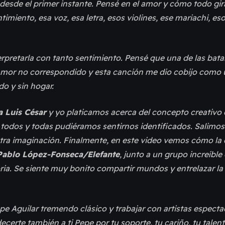
desde el primer instante. Pensé en el amor y cómo todo gir
ntimiento, esa voz, esa letra, esos violines, ese mariachi, eso
erpretarla con tanto sentimiento. Pensé que una de las bata
un amor no correspondido y esta canción me dio cobijo com
o y sin hogar.
 Luis César
y yo platicamos acerca del concepto creativo 
 todos y todas pudiéramos sentirnos identificados. Salimos
estra imaginación. Finalmente, en este video vemos cómo la 
Pablo López-Fonseca/Elefante
, junto a un grupo increíble
ria. Se siente muy bonito compartir mundos y entrelazar l
pe Aguilar tremendo clásico y trabajar con artistas especta
erte también a ti Pepe por tu soporte, tu cariño, tu talent