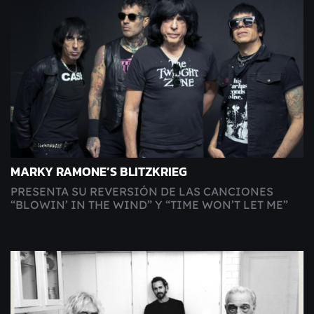
MARKY RAMONE’S BLITZKRIEG
PRESENTA SU REVERSIÓN DE LAS CANCIONES
“BLOWIN’ IN THE WIND” Y “TIME WON’T LET ME”