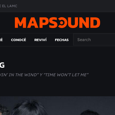
 EL LAMC
A DE ÉPOCA EN FORMA DE DISCO
O ÁLBUM
PAÍS: EL ENSAYO
EÉ
CONOCÉ
REVIVÍ
FECHAS
G
N’ IN THE WIND” Y “TIME WON’T LET ME”