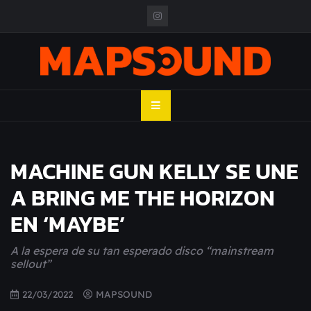
Skip
to
content
MAPSOUND
Acá viven los shows
MACHINE GUN KELLY SE UNE
A BRING ME THE HORIZON
EN ‘MAYBE’
A la espera de su tan esperado disco “mainstream
sellout”
22/03/2022
MAPSOUND