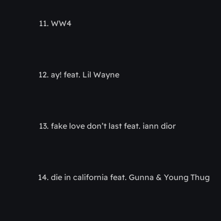
WW4
ay! feat. Lil Wayne
fake love don’t last feat. iann dior
die in california feat. Gunna & Young Thug