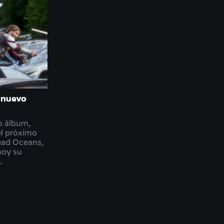
 nuevo
o álbum,
el próximo
ead Oceans,
hoy su
.