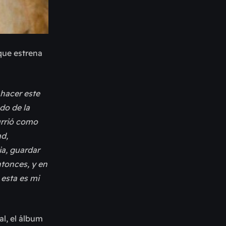
 que estrena
hacer este
do de la
urrió como
ad,
a, guardar
ntonces, y en
esta es mi
l, el álbum