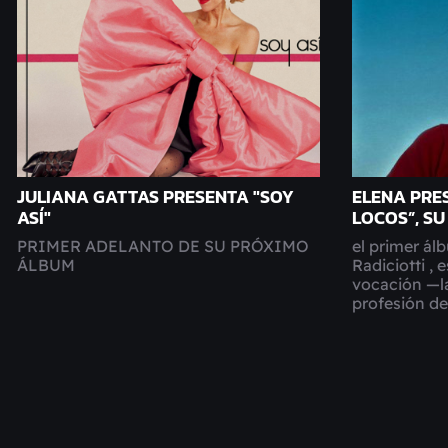
JULIANA GATTAS PRESENTA "SOY
ELENA PRE
ASÍ"
LOCOS”, S
PRIMER ADELANTO DE SU PRÓXIMO
el primer ál
ÁLBUM
Radiciotti ,
vocación —l
profesión de 