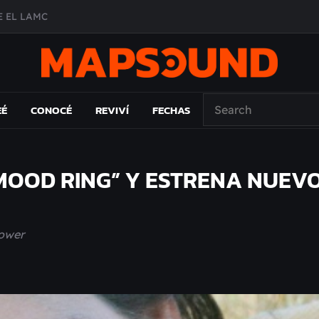
A DE ÉPOCA EN FORMA DE DISCO
O ÁLBUM
PAÍS: EL ENSAYO
EÉ
CONOCÉ
REVIVÍ
FECHAS
MOOD RING” Y ESTRENA NUEV
Power