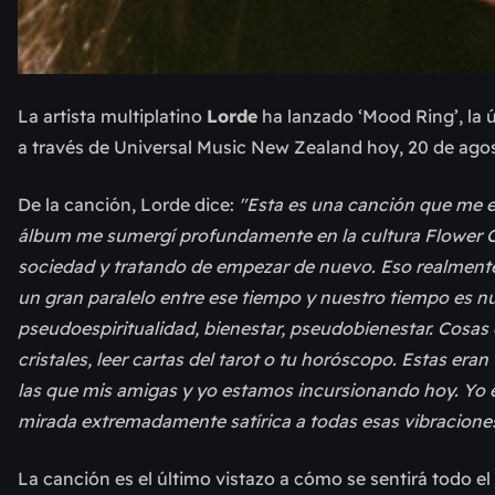
La artista multiplatino
Lorde
ha lanzado
‘Mood Ring’, la 
a través de Universal Music New Zealand hoy, 20 de ago
De la canción, Lorde dice:
"Esta es una canción que me e
álbum me sumergí profundamente en la cultura Flower Chi
sociedad y tratando de empezar de nuevo. Eso realmente
un gran paralelo entre ese tiempo y nuestro tiempo es nue
pseudoespiritualidad, bienestar, pseudobienestar. Cosa
cristales, leer cartas del tarot o tu horóscopo. Estas er
las que mis amigas y yo estamos incursionando hoy. Yo 
mirada extremadamente satírica a todas esas vibracione
La canción es el último vistazo a cómo se sentirá todo e