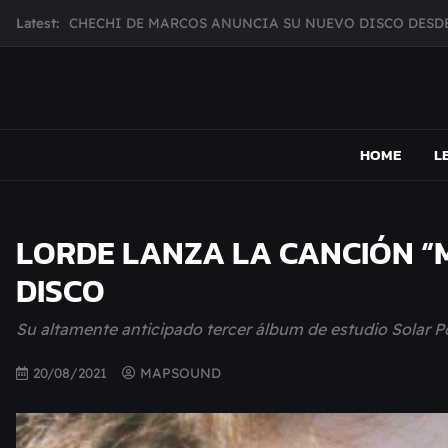
Skip
Latest:
MUJER CEBRA PRESENTA INHIBIDOR, UNA FOTOGRAFÍ
to
JULIANA GATTAS PRESENTA "SOY ASÍ"
content
MAR MARZO PRESENTA EFECTOS ADVERSOS SU NUEV
Broke Carrey se prepara para salir de gira en HIJO DEL 
MAPSOUND
Acá viven los shows
HOME
L
LORDE LANZA LA CANCIÓN “
DISCO
Su altamente anticipado tercer álbum de estudio Solar 
20/08/2021
MAPSOUND