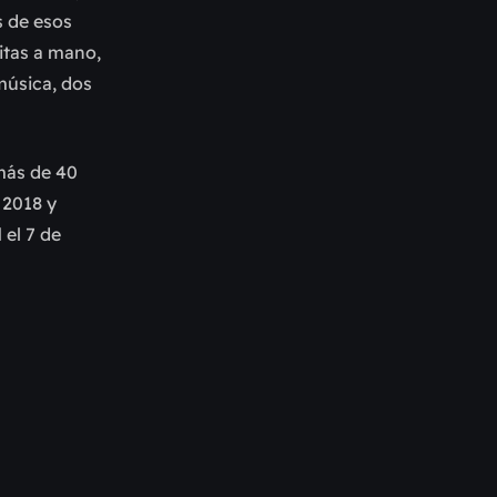
s de esos
itas a mano,
 música, dos
 más de 40
 2018 y
l
el 7 de