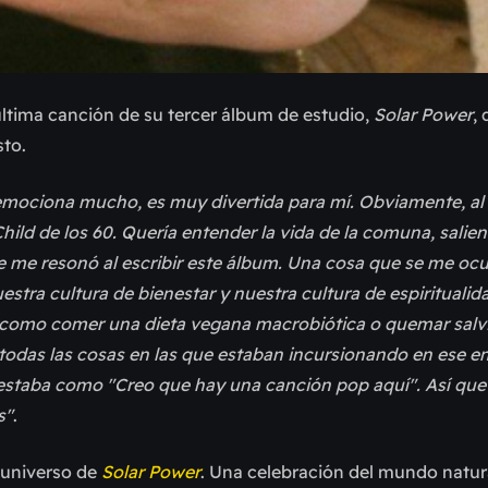
última canción de su tercer álbum de estudio,
Solar Power
,
sto.
mociona mucho, es muy divertida para mí. Obviamente, al 
ld de los 60. Quería entender la vida de la comuna, salien
 me resonó al escribir este álbum. Una cosa que se me oc
stra cultura de bienestar y nuestra cultura de espiritualid
s como comer una dieta vegana macrobiótica o quemar salvi
an todas las cosas en las que estaban incursionando en ese e
estaba como "Creo que hay una canción pop aquí". Así que 
s"
.
l universo de
Solar Power
. Una celebración del mundo natura