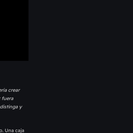
ría crear
 fuera
distinga y
po. Una caja