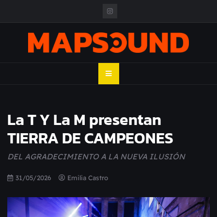
Skip
to
content
MAPSOUND
Acá viven los shows
La T Y La M presentan
TIERRA DE CAMPEONES
DEL AGRADECIMIENTO A LA NUEVA ILUSIÓN
31/05/2026
Emilia Castro