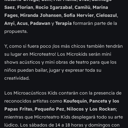
Saez
,
Florian
,
Rocio Igarzabal
,
Camilú
,
Marina
Fages
,
Miranda Johansen
,
Sofía Hervier
,
Cieloazul
,
Anyi
,
Acus
,
Padawan
y
Terapia
formarán parte de la
propuesta.
Y, como si fuera poco ¡los más chicos también tendrán
su lugar en Microteatro! Los Microkids serán mini
shows acústicos y mini obras de teatro para que los
niños puedan bailar, jugar y expresar toda su
creatividad.
Los Microacústicos Kids contarán con la presencia de
reconocidos artistas como
Koufequin
,
Panceta
y los
Papas Fritas
,
Pequeño Pez
,
Nilocos y Los Rockan
;
mientras que Microteatro Kids desplegará todo su arte
lúdico. Los sábados de 14 a 18 horas y domingos con