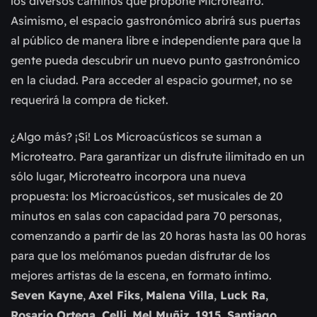
los diversos caminos que propone Microteatro.
Asimismo, el espacio gastronómico abrirá sus puertas
al público de manera libre e independiente para que la
gente pueda descubrir un nuevo punto gastronómico
en la ciudad. Para acceder al espacio gourmet, no se
requerirá la compra de ticket.
¿Algo más? ¡Sí! Los Microacústicos se suman a
Microteatro. Para garantizar un disfrute ilimitado en un
sólo lugar, Microteatro incorpora una nueva
propuesta: los Microacústicos, set musicales de 20
minutos en salas con capacidad para 70 personas,
comenzando a partir de las 20 horas hasta las 00 horas
para que los melómanos puedan disfrutar de los
mejores artistas de la escena, en formato íntimo.
Seven Kayne
,
Axel Fiks
,
Malena Villa
,
Luck Ra
,
Rosario Ortega
,
Celli
,
Mel Muñiz
,
1915
,
Santiago