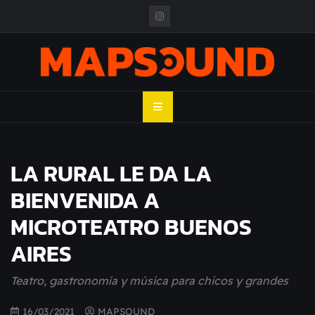
Skip
to
content
MAPSOUND
Acá viven los shows
LA RURAL LE DA LA
BIENVENIDA A
MICROTEATRO BUENOS
AIRES
Teatro, gastronomía y música para chicos y grandes
16/03/2021
MAPSOUND