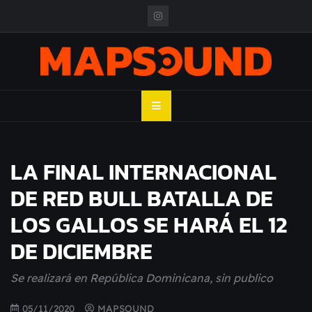
Skip
to
content
MAPSOUND
Acá viven los shows
LA FINAL INTERNACIONAL
DE RED BULL BATALLA DE
LOS GALLOS SE HARÁ EL 12
DE DICIEMBRE
Se realizará en República Dominicana, sin publico
05/11/2020
MAPSOUND