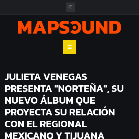
Skip
to
content
MAPSOUND
Acá viven los shows
JULIETA VENEGAS
PRESENTA "NORTEÑA", SU
NUEVO ÁLBUM QUE
PROYECTA SU RELACIÓN
CON EL REGIONAL
MEXICANO Y TIJUANA