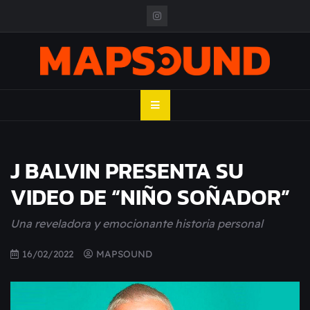
Skip
to
content
MAPSOUND
Acá viven los shows
J BALVIN PRESENTA SU
VIDEO DE “NIÑO SOÑADOR”
Una reveladora y emocionante historia personal
16/02/2022
MAPSOUND