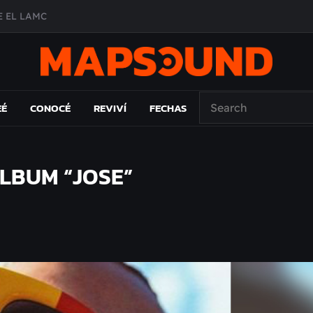
 EL LAMC
A DE ÉPOCA EN FORMA DE DISCO
O ÁLBUM
PAÍS: EL ENSAYO
EÉ
CONOCÉ
REVIVÍ
FECHAS
LBUM “JOSE”