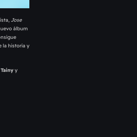
ista,
Jose
 nuevo álbum
onsigue
la historia y
,
Tainy
y