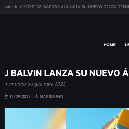
CHECHI DE MARCOS ANUNCIA SU NUEVO DISCO DESDE
Skip
Latest:
to
MUJER CEBRA PRESENTA INHIBIDOR, UNA FOTOGRAFÍ
content
JULIANA GATTAS PRESENTA "SOY ASÍ"
MAR MARZO PRESENTA EFECTOS ADVERSOS SU NUEV
MAPSOUND
Acá viven los shows
Broke Carrey se prepara para salir de gira en HIJO DEL 
HOME
L
J BALVIN LANZA SU NUEVO Á
Y anuncia su gira para 2022
15/09/2021
MAPSOUND