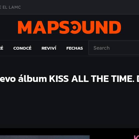
 EL LAMC
A DE ÉPOCA EN FORMA DE DISCO
O ÁLBUM
PAÍS: EL ENSAYO
EÉ
CONOCÉ
REVIVÍ
FECHAS
vo álbum KISS ALL THE TIME. 