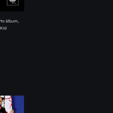
rto álbum,
 Kid