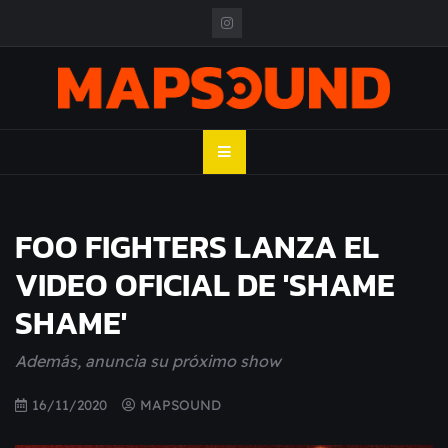
Skip
to
content
MAPSOUND
Acá viven los shows
FOO FIGHTERS LANZA EL
VIDEO OFICIAL DE 'SHAME
SHAME'
Además, anuncia su próximo show
16/11/2020
MAPSOUND