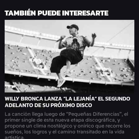
TAMBIÉN PUEDE INTERESARTE
WILLY BRONCA LANZA “LA LEJANÍA” EL SEGUNDO
ADELANTO DE SU PRÓXIMO DISCO
La canción llega luego de “Pequeñas Diferencias”, el
primer single de esta nueva etapa discográfica, y
propone un clima nostálgico y onírico que recorre los
sueños, los logros y el camino transitado en la vida
artística.