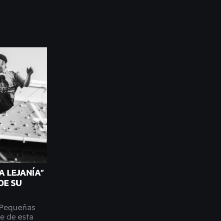
A LEJANÍA”
DE SU
“Pequeñas
le de esta