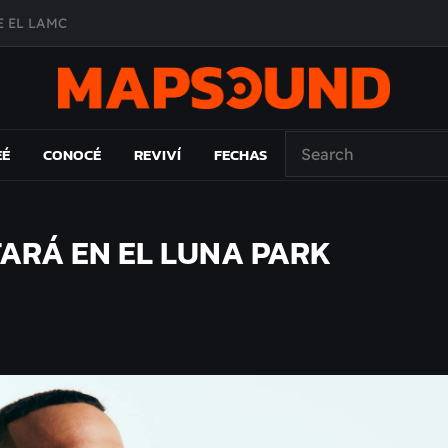
 EL LAMC
A DE ÉPOCA EN FORMA DE DISCO
O ÁLBUM
PAÍS: EL ENSAYO
EÉ
CONOCÉ
REVIVÍ
FECHAS
TARÁ EN EL LUNA PARK