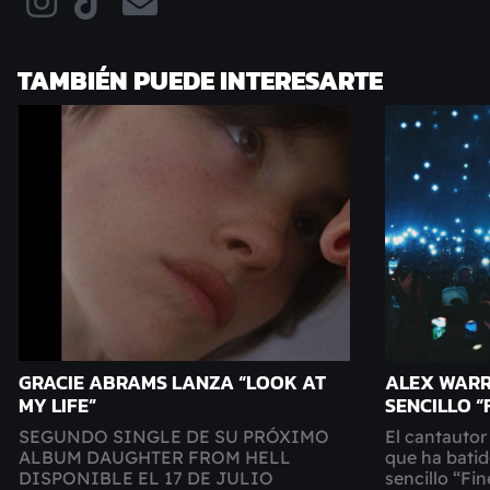
TAMBIÉN PUEDE INTERESARTE
GRACIE ABRAMS LANZA “LOOK AT
ALEX WARR
MY LIFE”
SENCILLO “
SEGUNDO SINGLE DE SU PRÓXIMO
El cantauto
ALBUM DAUGHTER FROM HELL
que ha batid
DISPONIBLE EL 17 DE JULIO
sencillo “Fin