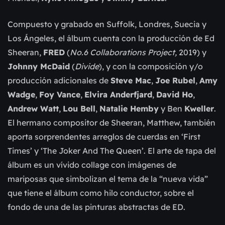
Compuesto y grabado en Suffolk, Londres, Suecia y
Los Ángeles, el álbum cuenta con la producción de Ed
Sheeran,
FRED
(
No.6 Collaborations Project,
2019) y
Johnny McDaid
(
Divide
), y con la composición y/o
producción adicionales de
Steve Mac
,
Joe Rubel
,
Amy
Wadge
,
Foy Vance
,
Elvira Anderfjard
,
David Ho
,
Andrew Watt
,
Lou Bell
,
Natalie Hemby
y Ben
Kweller
.
El hermano compositor de Sheeran, Matthew, también
aporta sorprendentes arreglos de cuerdas en ‘First
Times’ y ‘The Joker And The Queen’. El arte de tapa del
álbum es un vívido collage con imágenes de
mariposas que simbolizan el tema de la “nueva vida”
que tiene el álbum como hilo conductor, sobre el
fondo de una de las pinturas abstractas de ED.