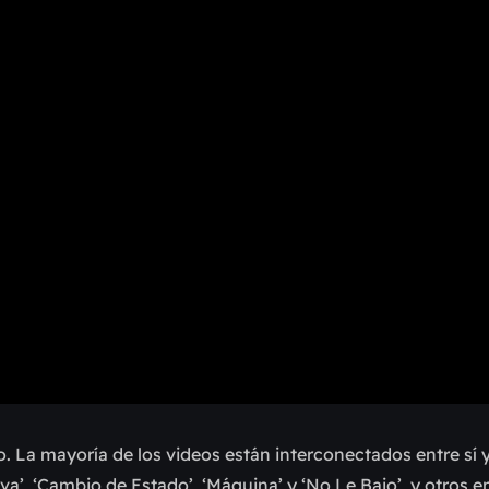
 La mayoría de los videos están interconectados entre sí 
va’, ‘Cambio de Estado’, ‘Máquina’ y ‘No Le Bajo’, y otros e