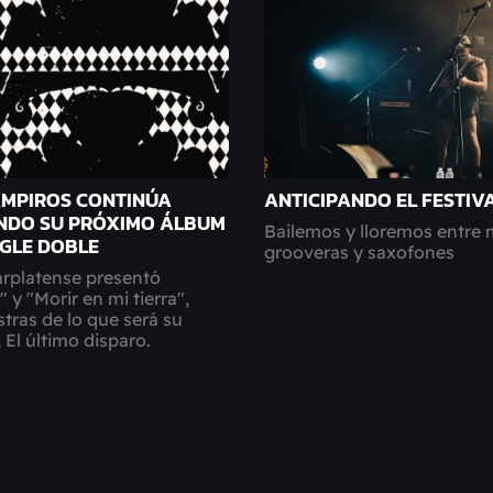
MPIROS CONTINÚA
ANTICIPANDO EL FESTIVA
NDO SU PRÓXIMO ÁLBUM
Bailemos y lloremos entre 
NGLE DOBLE
grooveras y saxofones
rplatense presentó
 y "Morir en mi tierra",
ras de lo que será su
 El último disparo.