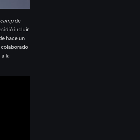
camp
de
cidió incluir
sde hace un
a colaborado
 a la