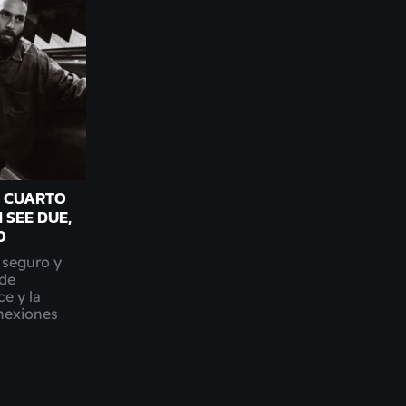
U CUARTO
 SEE DUE,
O
 seguro y
 de
e y la
onexiones