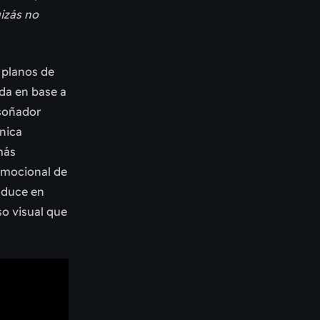
izás no
s planos de
ada en base a
 soñador
cnica
más
 emocional de
aduce en
so visual que