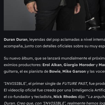
Duran Duran
, leyendas del pop aclamadas a nivel intern
acompaña, junto con detalles oficiales sobre su muy es
Su nuevo álbum, que se lanzará mundialmente el próxim
eximios productores:
Erol Alkan
,
Giorgio Moroder
y
Ma
guitarra, el ex pianista de
Bowie
,
Mike Garson
y las voce
‘INVISIBLE’, el primer single de
FUTURE PAST
, fue pro
El videoclip oficial fue creado por una Inteligencia Artifi
el co-fundador y tecladista,
Nick Rhodes
dijo: “
La arquit
Duran. Creo que, con ‘INVISIBLE’, realmente hemos logr