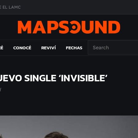
 EL LAMC
A DE ÉPOCA EN FORMA DE DISCO
O ÁLBUM
PAÍS: EL ENSAYO
EÉ
CONOCÉ
REVIVÍ
FECHAS
VO SINGLE ‘INVISIBLE’
l