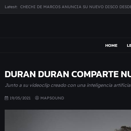
Skip
CHECHI DE MARCOS ANUNCIA SU NUEVO DISCO DESDE
Latest:
to
MUJER CEBRA PRESENTA INHIBIDOR, UNA FOTOGRAFÍ
content
JULIANA GATTAS PRESENTA "SOY ASÍ"
MAR MARZO PRESENTA EFECTOS ADVERSOS SU NUEV
MAPSOUND
Acá viven los shows
Broke Carrey se prepara para salir de gira en HIJO DEL 
HOME
L
DURAN DURAN COMPARTE NUE
Junto a su videoclip creado con una inteligencia artificia
19/05/2021
MAPSOUND