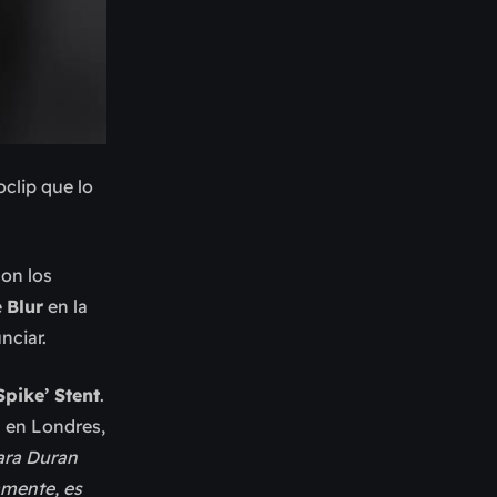
clip que lo
con los
e
Blur
en la
nciar.
Spike’ Stent
.
a en Londres,
ara Duran
amente, es