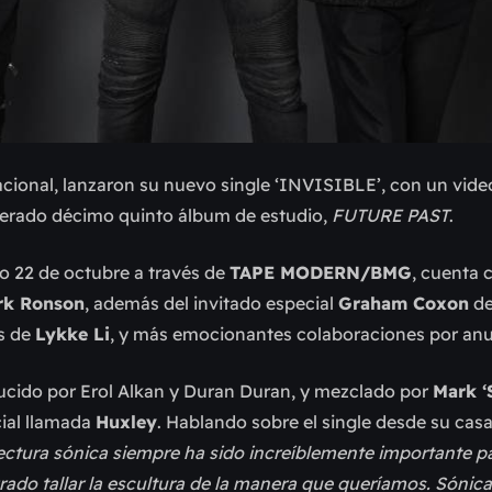
acional, lanzaron su nuevo single ‘INVISIBLE’, con un video
perado décimo quinto álbum de estudio,
FUTURE PAST
.
o 22 de octubre a través de
TAPE MODERN/BMG
, cuenta 
rk Ronson
, además del invitado especial
Graham Coxon
d
s de
Lykke Li
, y más emocionantes colaboraciones por anu
ducido por Erol Alkan y Duran Duran, y mezclado por
Mark ‘
cial llamada
Huxley
. Hablando sobre el single desde su cas
ectura sónica siempre ha sido increíblemente importante p
ado tallar la escultura de la manera que queríamos. Sónic