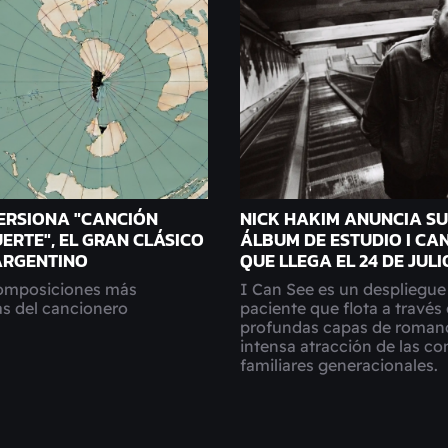
ERSIONA "CANCIÓN
NICK HAKIM ANUNCIA S
ERTE", EL GRAN CLÁSICO
ÁLBUM DE ESTUDIO I CAN
ARGENTINO
QUE LLEGA EL 24 DE JULI
composiciones más
I Can See es un despliegue
s del cancionero
paciente que flota a través
profundas capas de romanc
intensa atracción de las c
familiares generacionales.