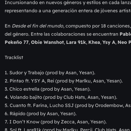
Incursionando en nuevos géneros y estilos en cada lanza
representando a una generación entera de jóvenes arti
En
Desde el fin del mundo
, compuesto por 18 canciones
del género. Entre las colaboraciones se encuentran
Pabl
Pekeño 77
,
Obie Wanshot
,
Lara 91k
,
Khea
,
Ysy A
,
Neo P
Tracklist
1. Sudor y Trabajo (prod by Asan, Yesan).
2. Pintao ft. YSY A, Rei (prod by Marlku, Asan, Yesan).
3. Chico estrella (prod by Asan, Yesan).
4. Volando bajito (prod by Club Hats, Asan, Yesan).
5. Cuanto ft. Farina, Lucho SSJ (prod by Orodembow, As
6. Rápido (prod by Asan, Yesan).
7. I Don’t Know (prod by Zecca, Asan, Yesan).
8. Sol ft. Lara91k (prod by Marlku, Percii, Club Hats, Asan