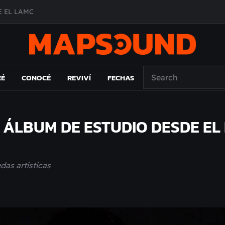
 EL LAMC
A DE ÉPOCA EN FORMA DE DISCO
O ÁLBUM
PAÍS: EL ENSAYO
EÉ
CONOCÉ
REVIVÍ
FECHAS
ÁLBUM DE ESTUDIO DESDE EL 
das artísticas