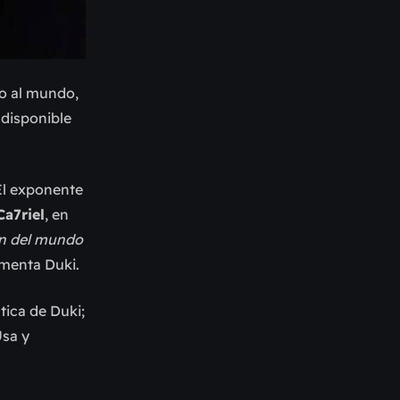
do al mundo,
disponible
 El exponente
Ca7riel
, en
in del mundo
menta Duki.
tica de Duki;
Usa y