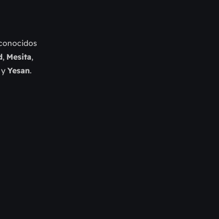
econocidos
d
,
Mesita
,
y
Yesan
.