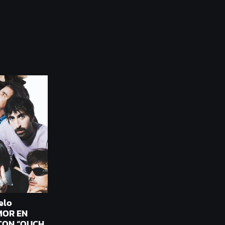
elo
MOR EN
CON “OUCH