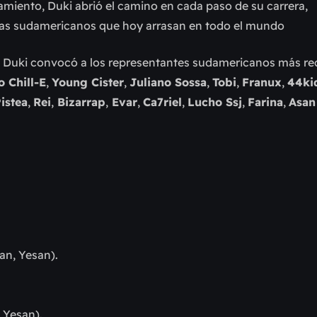
miento, Duki abrió el camino en cada paso de su carrera,
stas sudamericanos que hoy arrasan en todo el mundo
, Duki convocó a los representantes sudamericanos más r
o Chill-E
,
Young Cister
,
Juliano Sossa
,
Tobi
,
Franux
,
44ki
istea
,
Rei
,
Bizarrap
,
Evar
,
Ca7riel
,
Lucho Ssj
,
Farina
,
Asan
an, Yesan).
, Yesan).