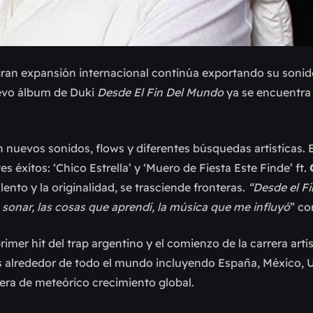
e gran expansión internacional continúa exportando su soni
uevo álbum de Duki
Desde El Fin Del Mundo
ya se encuentra 
n nuevos sonidos, flows y diferentes búsquedas artísticas.
s éxitos: ‘Chico Estrella’ y ‘Muero de Fiesta Este Finde’ ft.
nto y la originalidad, se trasciende fronteras.
“Desde el F
sonar, las cosas que aprendí, la música que me influyó
” co
mer hit del trap argentino y el comienzo de la carrera artís
s alrededor de todo el mundo incluyendo España, México, 
era de meteórico crecimiento global.