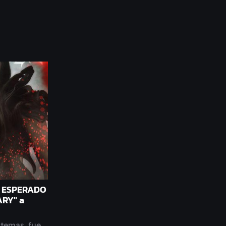
 ESPERADO
RY" a
 temas, fue