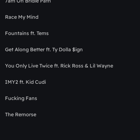
7am On Bridle Path
Race My Mind
Fountains ft. Tems
Get Along Better ft. Ty Dolla $ign
You Only Live Twice ft. Rick Ross & Lil Wayne
IMY2 ft. Kid Cudi
Fucking Fans
The Remorse