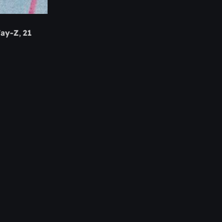
Jay-Z
,
21