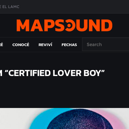
 EL LAMC
A DE ÉPOCA EN FORMA DE DISCO
O ÁLBUM
PAÍS: EL ENSAYO
EÉ
CONOCÉ
REVIVÍ
FECHAS
“CERTIFIED LOVER BOY”