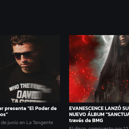
r presenta “El Poder de
EVANESCENCE LANZÓ SU
dos”
NUEVO ÁLBUM "SANCTUA
través de BMG
 de junio en La Tangente
El disco, compuesto por 12