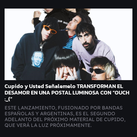
Cupido y Usted Señalemelo TRANSFORMAN EL
DESAMOR EN UNA POSTAL LUMINOSA CON “OUCH
:_(”
ESTE LANZAMIENTO, FUSIONADO POR BANDAS
ESPAÑOLAS Y ARGENTINAS, ES EL SEGUNDO
ADELANTO DEL PRÓXIMO MATERIAL DE CUPIDO,
QUE VERÁ LA LUZ PRÓXIMAMENTE.