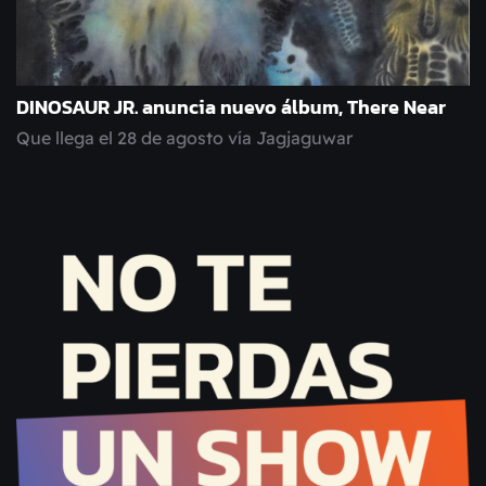
DINOSAUR JR. anuncia nuevo álbum, There Near
Que llega el 28 de agosto vía Jagjaguwar