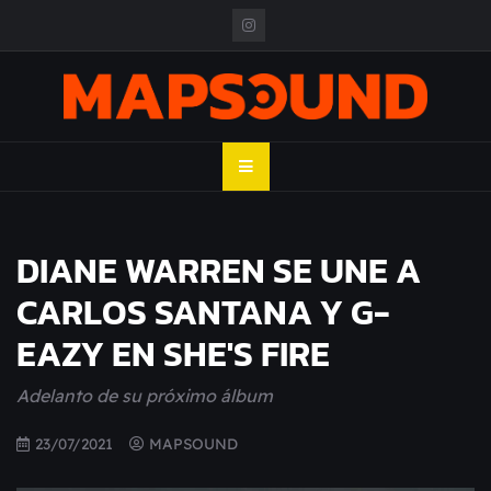
Skip
to
content
MAPSOUND
Acá viven los shows
DIANE WARREN SE UNE A
CARLOS SANTANA Y G-
EAZY EN SHE'S FIRE
Adelanto de su próximo álbum
23/07/2021
MAPSOUND